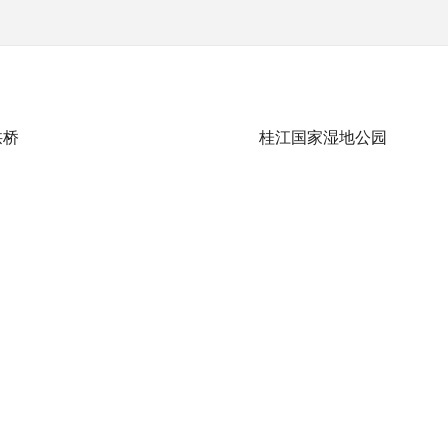
拱桥
桂江国家湿地公园