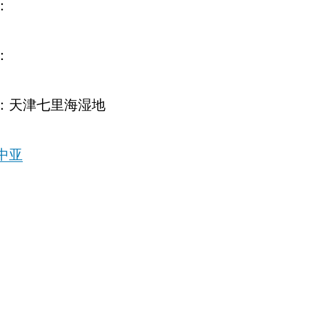
：
：
：天津七里海湿地
中亚