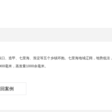
表口、造甲、七里海、淮淀等五个乡镇环抱。七里海地域辽阔，地势低洼，水源
0毫米，蒸发量1000余毫米。
返回案例